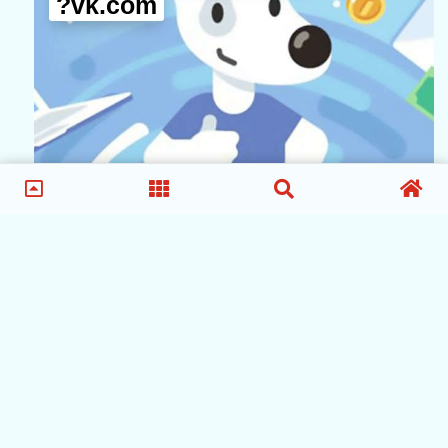
vk.com?
surfe.be