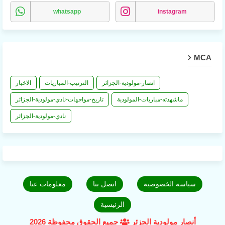
whatsapp
instagram
MCA
انصار-مولودية-الجزائر
الترتيب-المباريات
الاخبار
ماشهدته-مباريات-المولودية
تاريخ-مواجهات-نادي-مولودية-الجزائر
نادي-مولودية-الجزائر
سياسة الخصوصية
اتصل بنا
معلومات عنا
الرئيسية
أنصار مولودية الجزئر
جميع الحقوق محفوظة 2026