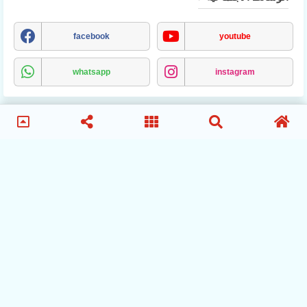
facebook
youtube
whatsapp
instagram
MCA
انصار-مولودية-الجزائر
الترتيب-المباريات
الاخبار
ماشهدته-مباريات-المولودية
تاريخ-مواجهات-نادي-مولودية-الجزائر
نادي-مولودية-الجزائر