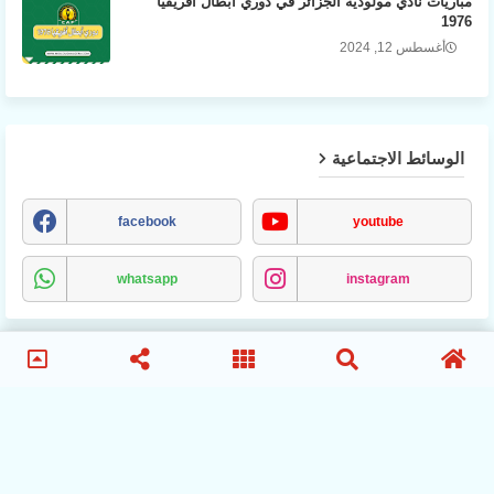
مباريات نادي مولودية الجزائر في دوري أبطال أفريقيا
1976
أغسطس 12, 2024
الوسائط الاجتماعية
facebook
youtube
whatsapp
instagram
MCA
انصار-مولودية-الجزائر
الترتيب-المباريات
الاخبار
ماشهدته-مباريات-المولودية
تاريخ-مواجهات-نادي-مولودية-الجزائر