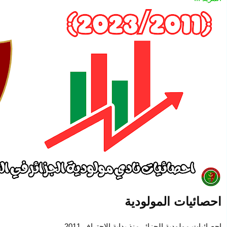
احصائيات المولودية
احصائيات مولودية الجزائر منذ بداية الاحتراف 2011 ....