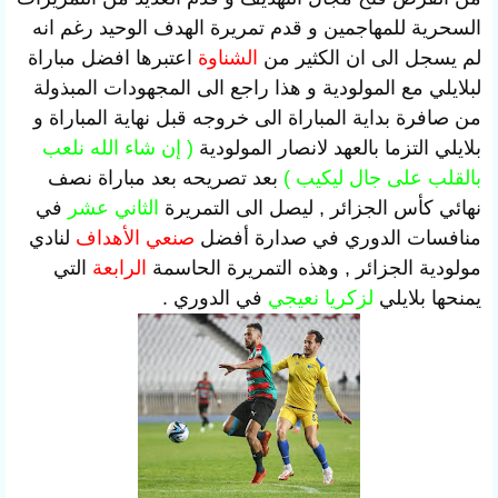
السحرية للمهاجمين و قدم تمريرة الهدف الوحيد رغم انه
لم يسجل الى ان الكثير من
الشناوة
اعتبرها افضل مباراة
لبلايلي مع المولودية و هذا راجع الى المجهودات المبذولة
من صافرة بداية المباراة الى خروجه قبل نهاية المباراة و
بلايلي التزما بالعهد لانصار المولودية
( إن شاء الله نلعب
بالقلب على جال ليكيب )
بعد تصريحه بعد مباراة نصف
نهائي كأس الجزائر , ليصل الى التمريرة
الثاني عشر
في
منافسات الدوري في صدارة أفضل
صنعي الأهداف
لنادي
مولودية الجزائر , وهذه التمريرة الحاسمة
الرابعة
التي
يمنحها بلايلي
لزكريا نعيجي
في الدوري .