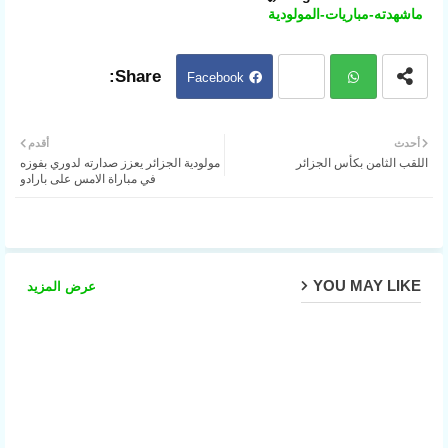
ماشهدته-مباريات-المولودية
Facebook
Twit
ter
Wh
أحدث
أقدم
اللقب الثامن بكأس الجزائر
مولودية الجزائر يعزز صدارته لدوري بفوزه
atsa
في مباراة الامس على بارادو
pp
YOU MAY LIKE
عرض المزيد