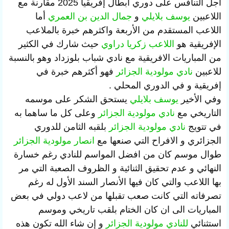
أجل التنافس على دوري أبطال إفريقيا 2025 مقارنة مع
اللاعبين
يوسف بلايلي
و
جمال الدين بن العمري
أما
اللاعب المستقدم من الأربعة واكثرهم خبرة بالملاعب
الإفريقية هو
اللاعب زكريا دراوي
حيث شارك في الكثير
من المباريات الافريقية مع نادي شباب بلوزداد وهو بالنسبة
للاعبين
نادي مولودية الجزائر
فهو أكثرهم خبرة في
إفريقية و في الدوري المحلي .
وفي الأخير
يوسف بلايلي
يستحق الشكر على موسمه
التاريخي مع
نادي مولودية الجزائر
وعلى كل ما ساهما به
في تتويج
نادي مولودية الجزائر
بلقبه الثامن للدوري
الجزائري و الافراح التي صنعها مع
انصار مولودية الجزائر
طوال موسم كان من افضل المواسم للنادي رغم خسارة
النهائي و عدم تحقيق الثنائية و الظروف الصعبة التي مر
بها اللاعب والتي كان فيها الأنصار السند الأول له رغم
تصرفاته التي كانت صعب تقبلها من لاعب دولي في بعض
المباريات الى ان كان الختام بلقب تاريخي وموسم
استثنائي
للنادي مولودية الجزائر
و إن شاء الله تكون هذه