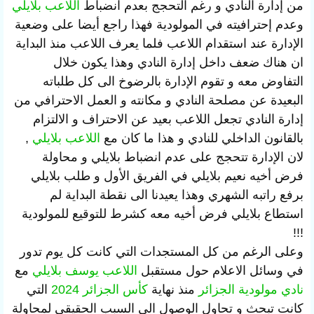
من إدارة النادي و رغم التحجج بعدم انضباط
اللاعب بلايلي
وعدم إحترافيته في المولودية فهذا راجع أيضا على وضعية
الإدارة عند استقدام اللاعب فلما يعرف اللاعب منذ البداية
ان هناك ضعف داخل إدارة النادي وهذا يكون خلال
التفاوض معه و تقوم الإدارة بالرضوخ الى كل طلباته
البعيدة عن مصلحة النادي و مكانته و العمل الاحترافي من
إدارة النادي تجعل اللاعب بعيد عن الاحتراف و الالتزام
بالقانون الداخلي للنادي و هذا ما كان مع
اللاعب بلايلي
,
لان الإدارة تتحجج على عدم انضباط بلايلي و محاولة
فرض أخيه نعيم بلايلي في الفريق الأول و طلب بلايلي
برفع راتبه الشهري وهذا يعيدنا الى نقطة البداية لم
استطاع بلايلي فرض أخيه معه كشرط للتوقيع للمولودية
!!!
وعلى الرغم من كل المستجدات التي كانت كل يوم تدور
في وسائل الاعلام حول مستقبل
اللاعب يوسف بلايلي
مع
نادي مولودية الجزائر
منذ نهاية
كأس الجزائر 2024
التي
كانت تبحث و تحاول الوصول الى السبب الحقيقي لمحاولة