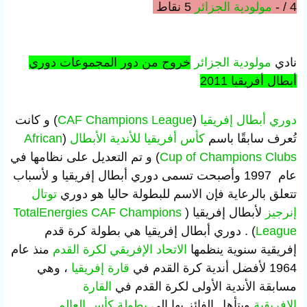
4 / -
مولودية الجزائر
5 نقاط
نادي
مولودية الجزائر
خروج من دور المجموعات
دوري
أبطال أفريقيا 2011
دوري أبطال إفريقيا
(
CAF Champions League
)‏ و كانت
تُعرف سابقًا باسم
كأس أفريقيا للأندية الأبطال
(
African
Cup of Champions Clubs
)‏ و تم التعديل على نظامها في
عام 1997 وأصبحت تسمى دوري أبطال إفريقيا و لأسباب
تتعلق بالرعاية فإن الاسم للبطولة حاليا هو دوري
توتال
إنرجيز
لأبطال إفريقيا (
CAF Champions
TotalEnergies
League
)‏ . دوري أبطال إفريقيا هي بطولة كرة قدم
إفريقية سنوية ينظمها
الاتحاد الإفريقي لكرة القدم
منذ عام
1964 لأفضل أندية كرة القدم في
قارة إفريقيا
، وهي
مسابقة الأندية الأولى لكرة القدم في
القارة
الإفريقية
ويتأهل الفائز بها الى
بطولة كأس العالم