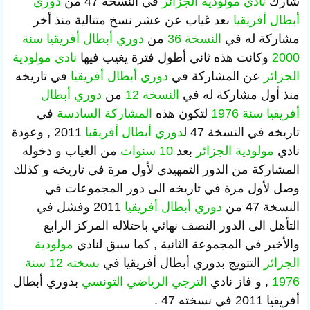
شارك
نادي مولودية الجزائر
في النسخة 47 من
دوري
أبطال أفريقيا
بعد غياب عن عشر نسخ متتالية منذ أخر
مشاركة له في
النسخة 36
من
دوري أبطال أفريقيا سنة
2000
وكانت هذه ثاني أطول فترة يغيب فيها
نادي مولودية
الجزائر
عن المشاركة في
دوري أبطال أفريقيا
في تاريخه
منذ أول مشاركة له في
النسخة 12
من
دوري أبطال
أفريقيا سنة 1976
لتكون هذه
المشاركة السادسة
في
تاريخه في النسخة 47 ل
دوري أبطال أفريقيا
2011 , وعودة
نادي
مولودية الجزائر
بعد
10 سنوات
من الغياب و دخوله
المشاركة من الدور التمهيدي لأول مرة في تاريخه و كذلك
وصل لأول مرة في تاريخه الى دور المجموعات في
النسخة 47
من
دوري أ
بطال
أفريقيا
2011 وفشل في
التأهل الى الدور النصف نهائي باحتلاله المركز الرابع
والأخير في المجموعة الثانية , كما سبق ل
نادي
مولودية
الجزائر
التتويج ب
دوري أبطال أفريقيا في
نسخته 12
سنة
1976
,
و فاز
نادي
الترجي الرياضي
التونسي
ب
دوري أبطال
أفريقيا 2011 في نسخته 47 .