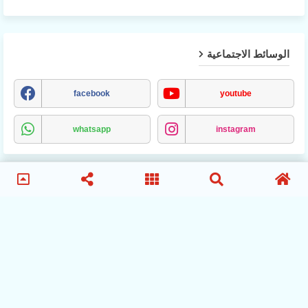
الوسائط الاجتماعية
facebook
youtube
whatsapp
instagram
MCA
انصار-مولودية-الجزائر
الترتيب-المباريات
الاخبار
ماشهدته-مباريات-المولودية
تاريخ-مواجهات-نادي-مولودية-الجزائر
نادي-مولودية-الجزائر