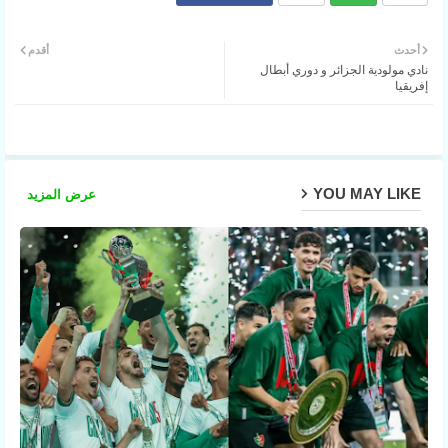
ter
Wh
أحدث
أقدم
نادي مولودية الجزائر و دوري أبطال
atsa
إفريقيا
pp
YOU MAY LIKE
عرض المزيد