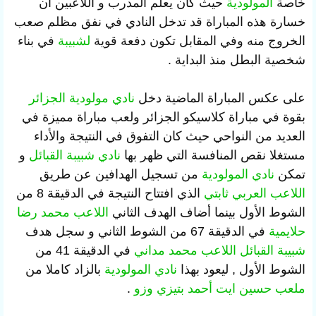
خاصة
المولودية
حيث كان يعلم المدرب و اللاعبين ان
خسارة هذه المباراة قد تدخل النادي في نفق مظلم صعب
الخروج منه وفي المقابل تكون دفعة قوية
لشبيبة
في بناء
شخصية البطل منذ البداية .
على عكس المباراة الماضية دخل
نادي مولودية الجزائر
بقوة في مباراة كلاسيكو الجزائر ولعب مباراة مميزة في
العديد من النواحي حيث كان التفوق في النتيجة والأداء
مستغلا نقص المنافسة التي ظهر بها
نادي شبيبة القبائل
و
تمكن
نادي المولودية
من تسجيل الهدافين عن طريق
اللاعب العربي ثابتي
الذي افتتاح النتيجة في الدقيقة 8 من
الشوط الأول بينما أضاف الهدف الثاني
اللاعب محمد رضا
حلايمية
في الدقيقة 67 من الشوط الثاني و سجل هدف
شبيبة القبائل
اللاعب محمد مداني
في الدقيقة 41 من
الشوط الأول , ليعود بهذا
نادي المولودية
بالزاد كاملا من
ملعب حسين ايت أحمد
بتيزي وزو
.